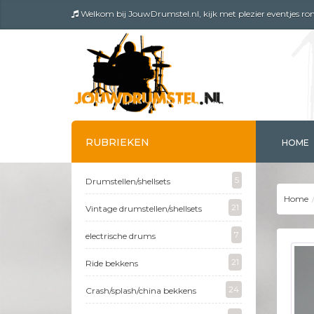
Welkom bij JouwDrumstel.nl, kijk met plezier eventjes rond.
RUBRIEKEN
HOME
5
Drumstellen/shellsets
Home
21
Vintage drumstellen/shellsets
7
electrische drums
21
Ride bekkens
24
Crash/splash/china bekkens