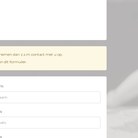
j nemen dan z.s.m contact met u op.
 dit formulier.
am
s
s