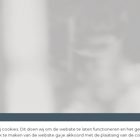
j cookies. Dit doen wij om de website te laten functioneren en het g
rify Media
uik te maken van de website ga je akkoord met de plaatsing van de c