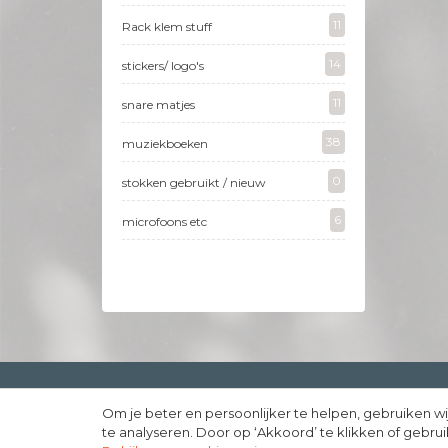
11
Rack klem stuff
14
stickers/ logo's
11
snare matjes
38
muziekboeken
0
stokken gebruikt / nieuw
6
microfoons etc
Om je beter en persoonlijker te helpen, gebruiken wi
Copyright © 1999 - 2026 - JouwDrumstel.nl |
Webdesign
Pu
te analyseren. Door op ‘Akkoord’ te klikken of gebr