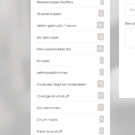
1
Bekkentassen/koffers
15
Stokkentassen
Beric
60
Vellen gebruikt / nieuw
26
div percussie
60
Percussie/koebel etc.
5
Krukjes
3
oefenpads/chimes
79
modules/ digitaal onderdelen
41
Overige drumstuff
25
Div klemmen
6
Drum racks
8
Rack buis stuff