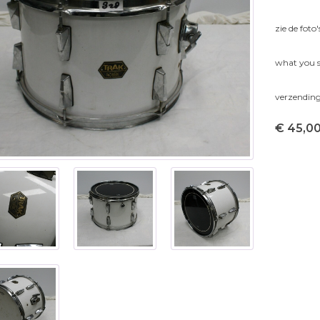
zie de foto
what you s
verzending
€ 45,0