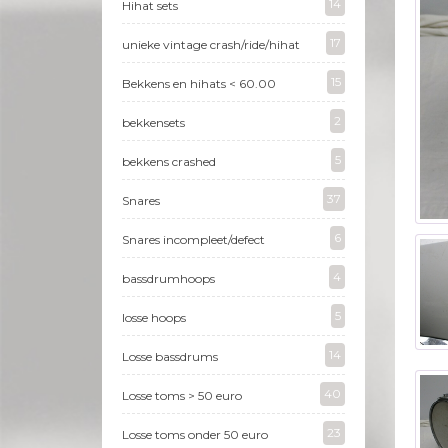
14
Hihat sets
17
unieke vintage crash/ride/hihat
15
Bekkens en hihats < 60.00
2
bekkensets
5
bekkens crashed
37
Snares
6
Snares incompleet/defect
4
bassdrumhoops
5
losse hoops
14
Losse bassdrums
40
Losse toms > 50 euro
23
Losse toms onder 50 euro