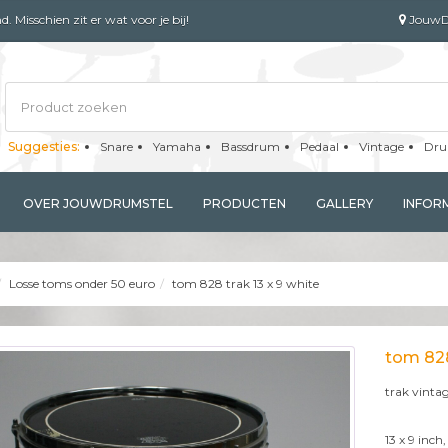
 Misschien zit er wat voor je bij!
JouwDru
Suggesties:
Snare
Yamaha
Bassdrum
Pedaal
Vintage
Dru
OVER JOUWDRUMSTEL
PRODUCTEN
GALLERY
INFOR
Losse toms onder 50 euro
tom 828 trak 13 x 9 white
tom 828
trak vinta
13 x 9 inch,