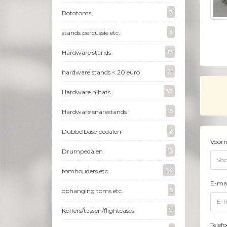
7
Rototoms
3
stands percussie etc.
17
Hardware stands
21
hardware stands < 20 euro
33
Hardware hihats
15
Hardware snarestands
2
Dubbelbase pedalen
Voor
15
Drumpedalen
34
tomhouders etc.
E-mai
5
ophanging toms etc.
9
Koffers/tassen/flightcases
Tele