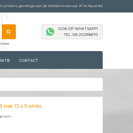
mstel is gevestigd aan de Wilhelminastraat 47 te Nijverdal
OOK OP WHATSAPP!
TEL: 06-20298670
mstel
MATIE
CONTACT
 trak 13 x 9 white
ge tom,