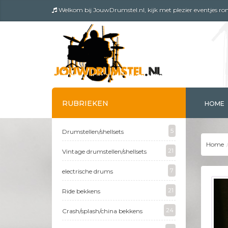
Welkom bij JouwDrumstel.nl, kijk met plezier eventjes rond.
RUBRIEKEN
HOME
5
Drumstellen/shellsets
Home
21
Vintage drumstellen/shellsets
7
electrische drums
21
Ride bekkens
24
Crash/splash/china bekkens