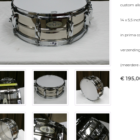
custom all
14 x 5,5 inc
in prima co
verzending
(meerdere 
€ 195,0