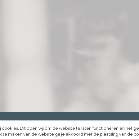
j cookies. Dit doen wij om de website te laten functioneren en het g
rify Media
uik te maken van de website ga je akkoord met de plaatsing van de c