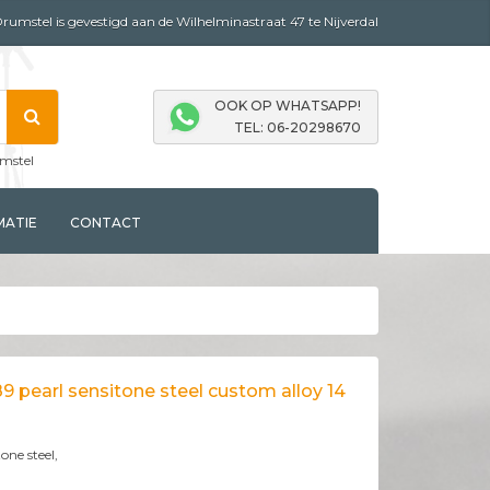
mstel is gevestigd aan de Wilhelminastraat 47 te Nijverdal
OOK OP WHATSAPP!
TEL: 06-20298670
mstel
MATIE
CONTACT
89 pearl sensitone steel custom alloy 14
tone steel,