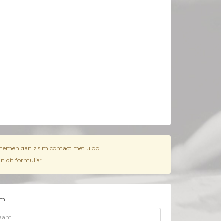
j nemen dan z.s.m contact met u op.
 dit formulier.
am