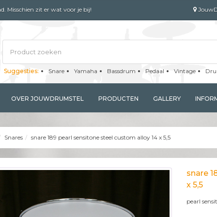
 Misschien zit er wat voor je bij!
JouwDru
Suggesties:
Snare
Yamaha
Bassdrum
Pedaal
Vintage
Dru
OVER JOUWDRUMSTEL
PRODUCTEN
GALLERY
INFOR
Snares
snare 189 pearl sensitone steel custom alloy 14 x 5,5
snare 1
x 5,5
pearl sensi