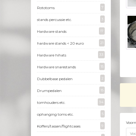
7
Rototoms
3
stands percussie etc.
17
Hardware stands
21
hardware stands < 20 euro
33
Hardware hihats
15
Hardware snarestands
2
Dubbelbase pedalen
15
Drumpedalen
34
tomhouders etc.
5
ophanging toms etc.
Voor
9
Koffers/tassen/flightcases