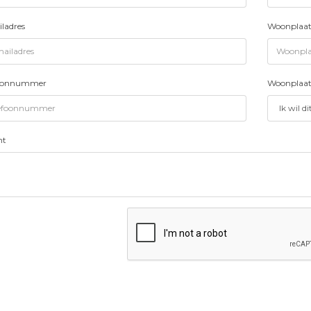
ladres
Woonplaat
foonnummer
Woonplaat
ht