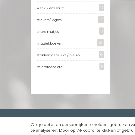
11
Rack klem stuff
14
stickers/ logo's
11
snare matjes
38
muziekboeken
0
stokken gebruikt / nieuw
6
microfoons etc
Om je beter en persoonlijker te helpen, gebruiken wi
Copyright © 1999 - 2026 - JouwDrumstel.nl |
Webdesign
Pu
te analyseren. Door op ‘Akkoord’ te klikken of gebr