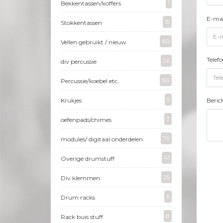
1
Bekkentassen/koffers
E-mai
15
Stokkentassen
60
Vellen gebruikt / nieuw
Tele
26
div percussie
60
Percussie/koebel etc.
5
Beric
Krukjes
3
oefenpads/chimes
79
modules/ digitaal onderdelen
41
Overige drumstuff
25
Div klemmen
6
Drum racks
8
Rack buis stuff