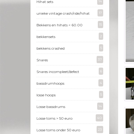
14
Hihat sets
17
unieke vintage crash/ride/hihat
15
Bekkens en hihats < 60.00
2
bekkensets
5
bekkens crashed
37
Snares
6
Snares incompleet/defect
4
bassdrumhoops
5
losse hoops
14
Losse bassdrums
40
Losse toms > 50 euro
23
Losse toms onder 50 euro