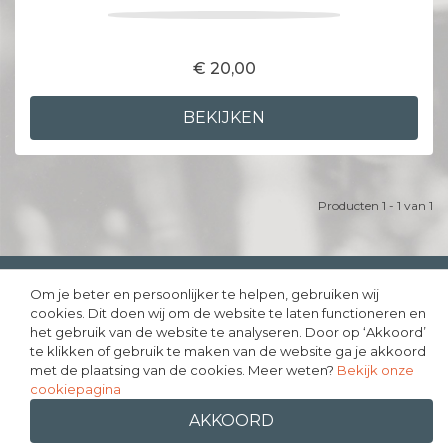
€ 20,00
BEKIJKEN
Producten 1 - 1 van 1
Om je beter en persoonlijker te helpen, gebruiken wij
Copyright © 1999 - 2026 - JouwDrumstel.nl |
Webdesign
Purify Media
cookies. Dit doen wij om de website te laten functioneren en
het gebruik van de website te analyseren. Door op ‘Akkoord’
te klikken of gebruik te maken van de website ga je akkoord
FACEBOOK
INSTAGRAM
met de plaatsing van de cookies. Meer weten?
Bekijk onze
cookiepagina
AKKOORD