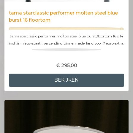
tama starclassic performer molten steel blue
burst 16 floortom
tama starclassic performer,molton steel blue burst,floortom 16 x 14
inch,in nieuwstaat!!,verzending binnen nederland voor 7 euro extra.
€ 295,00
BEKIJKEN