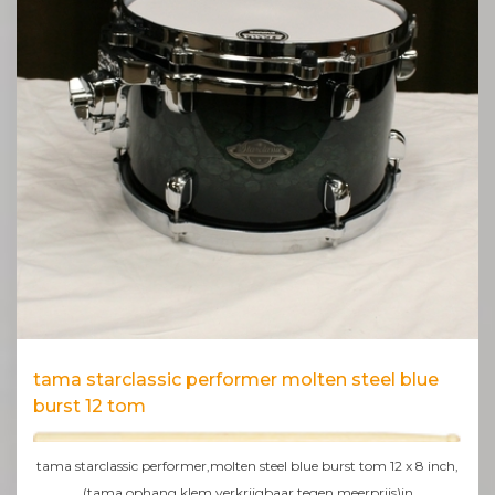
tama starclassic performer molten steel blue
burst 12 tom
tama starclassic performer,molten steel blue burst tom 12 x 8 inch,
(tama ophang klem verkrijgbaar tegen meerprijs)in